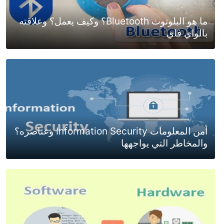
ما هو البلوتوث Bluetooth؟ وكيف يعمل؟ وعلاقته
بالواي فاي
أمن المعلومات Information Security وعناصره؟
والمخاطر التي يواجهها