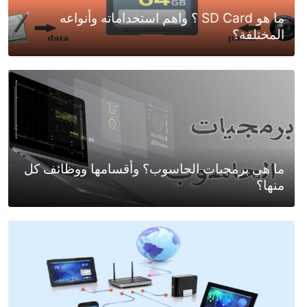
ما هو SD Card ؟ واهم استخداماته وأنواعه
المختلفة؟
ما هي برمجيات الحاسوب؟ وأقسامها ووظائف كل
منها؟