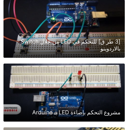
[3 طر ق] للتحكم في LED من خلال Switch
بالاردوينو
مشروع التحكم بإضاءة LED بـ Arduino