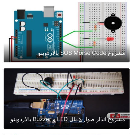
مشروع SOS Morse Code بالاردوينو
مشروع انذار طوارئ بال LED و Buzzer بالاردوينو