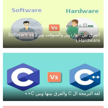
الفرق بين الهاردوير والسوفت وير ( Software vs
Hardware )
لغة البرمجة ال C والفرق بينها وبين C++