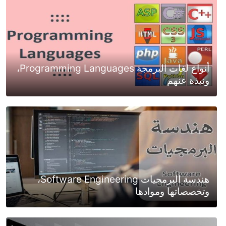
أنواع لغات البرمجة Programming Languages،
ونبذة عنهم
هندسة البرمجيات Software Engineering،
وتخصصاتها وموادها