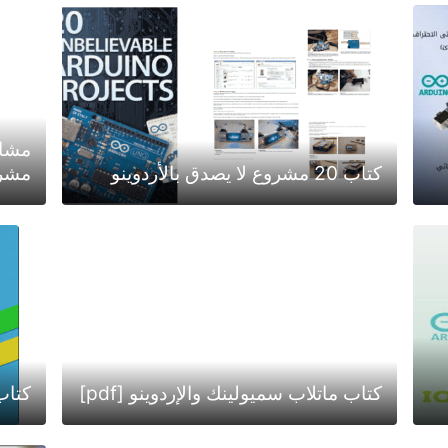
كتاب 20 مشروع لا يصدق بالأردوينو
مشروع
كتاب ماتلاب سميولينك والإردوينو [pdf]
كتاب 