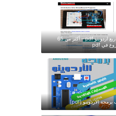
مشاريع اردوينو pdf – أكثر من 65
 في pdf
برمجة الاردوينو [pdf]