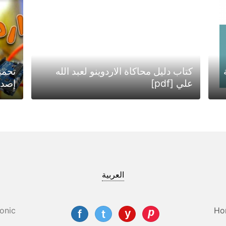
كتاب دليل محاكاة الاردوينو لعبد الله
علي [pdf]
إصدا
العربية
onic
Ho