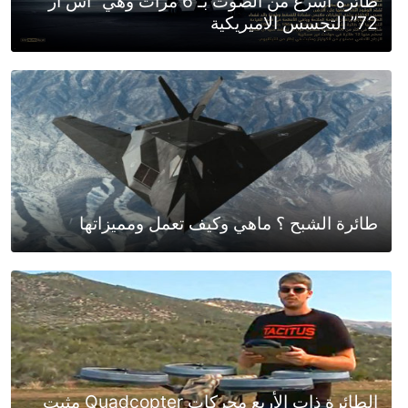
طائرة اسرع من الصوت بـ 6 مرات وهي “اس ار
72” التجسس الاميريكية
طائرة الشبح ؟ ماهي وكيف تعمل ومميزاتها
الطائرة ذات الأربع محركات Quadcopter مثبت