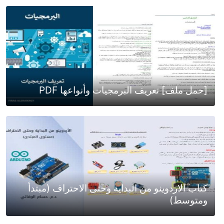
[حمل ملف] تعريف البرمجيات وأنواعها PDF
كتاب الاردوينو من البداية وحتى الاحتراف (مبتدأ
ومتوسط)