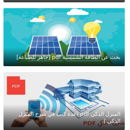
بحث عن الطاقة الشمسية pdf [جاهز للطباعة]
المنزل الذكي pdf (عدة كتب في شرح المنزل
الذكي )