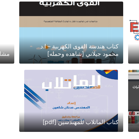
كتاب هندسة القوى الكهربية – ا.د
محمود جيلاني [شاهده وحمله]
مشاري
كتاب الماتلاب للمهندسين [pdf]