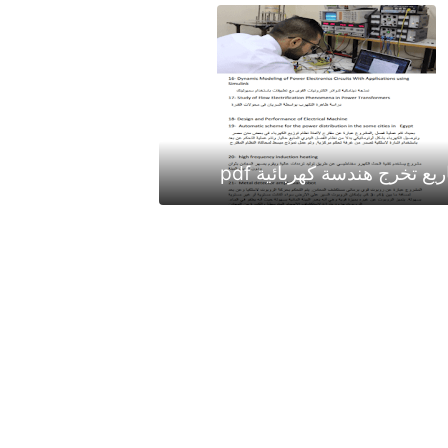
ع تخرج هندسة كهربائية pdf