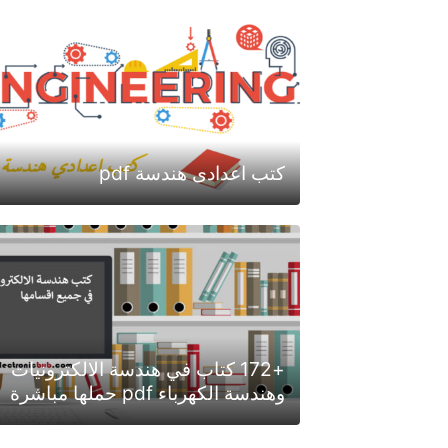
كتب اعدادى هندسة pdf
+172 كتاب في هندسة الالكترونيات
وهندسة الكهرباء pdf حملها مباشرة