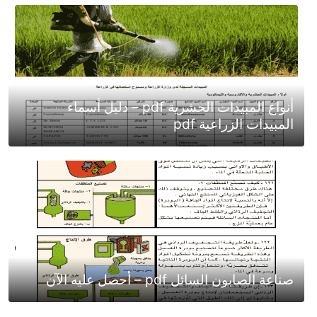
أنواع المبيدات الحشرية pdf – دليل أسماء
المبيدات الزراعية pdf
صناعة الصابون السائل pdf – أحصل عليه الآن