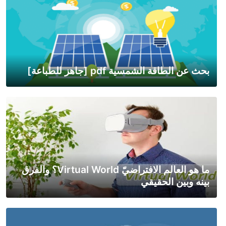
بحث عن الطاقة الشمسية pdf [جاهز للطباعة]
ما هو العالم الافتراضيّ Virtual World؟ والفرق
بينه وبين الحقيقي