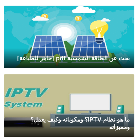
بحث عن الطاقة الشمسية pdf [جاهز للطباعة]
ما هو نظام IPTV؟ ومكوناته وكيف يعمل؟
ومميزاته