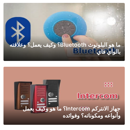
ما هو البلوتوث Bluetooth؟ وكيف يعمل؟ وعلاقته
بالواي فاي
جهاز الانتركم Intercom؟ ما هو وكيف يعمل
وأنواعه ومكوناته؟ وفوائده