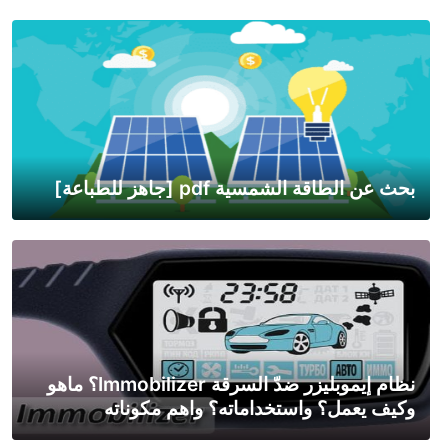
بحث عن الطاقة الشمسية pdf [جاهز للطباعة]
نظام إيموبليزر ضدّ السرقة Immobilizer؟ ماهو
وكيف يعمل؟ واستخداماته؟ واهم مكوناته