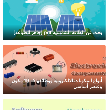
بحث عن الطاقة الشمسية pdf [جاهز للطباعة]
أنواع المكونات الالكترونية ووظائفها؟ . 19 مكون
وعنصر أساسي