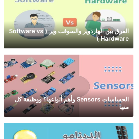
الفرق بين الهاردوير والسوفت وير ( Software vs
Hardware )
الحساسات Sensors وأهم أنواعها؟ ووظيفة كل
منها