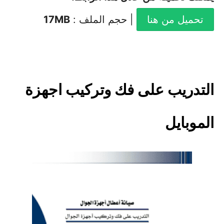
تحميل من هنا
| حجم الملف :
17MB
التدريب على فك وتركيب اجهزة
الموبايل