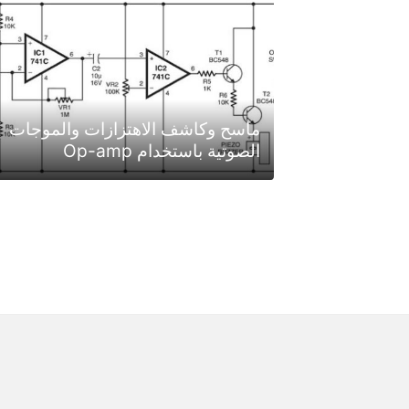
ماسح وكاشف الاهتزازات والموجات
الصوتية باستخدام Op-amp