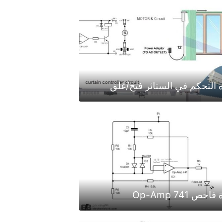
ة التحكم في الستائر فتح/غلق
احص Op-Amp 741