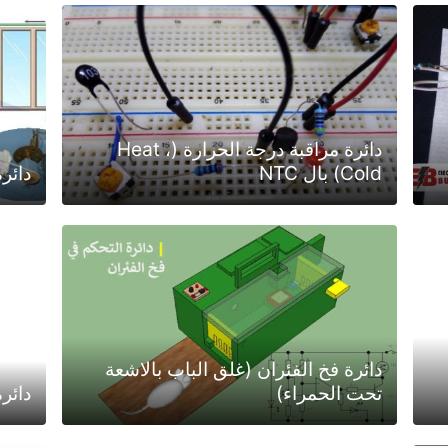
دائرة مراقبة درجة الحرارة (Heat ،
Cold) بال NTC
دائر
دائرة فخ الفئران (غلق الباب بالاشعة
تحت الحمراء)
دائرة ف