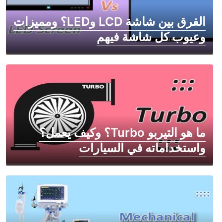
الفرق بين شاشة LCD وLED؟ ومميزات
وعيوب كل شاشة فيهم
ما هو التيربو Turbo؟ وكيف يعمل؟
واستخداماته في السيارات