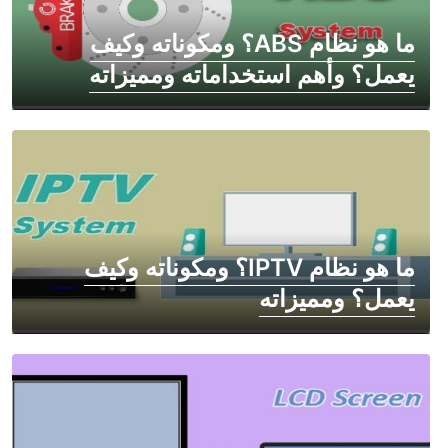
ما هو نظام ABS؟ ومكوناته وكيف
يعمل؟ وأهم استخداماته ومميزاته
ما هو نظام IPTV؟ ومكوناته وكيف
يعمل؟ ومميزاته