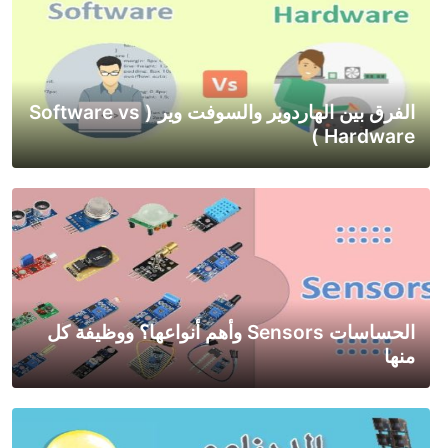
الفرق بين الهاردوير والسوفت وير ( Software vs
Hardware )
الحساسات Sensors وأهم أنواعها؟ ووظيفة كل
منها