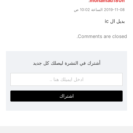
:
mohamad180h
2019-11-08 الساعة 10:02 ص
بديل ال ic
Comments are closed.
أشترك في النشرة ليصلك كل جديد
اشتراك