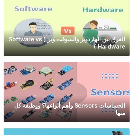
الفرق بين الهاردوير والسوفت وير ( Software vs
Hardware )
الحساسات Sensors وأهم أنواعها؟ ووظيفة كل
منها