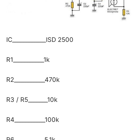
IC____________ISD 2500
R1___________1k
R2___________470k
R3 / R5_______10k
R4___________100k
R6___________5.1k