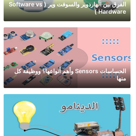
الفرق بين الهاردوير والسوفت وير ( Software vs
Hardware )
الحساسات Sensors وأهم أنواعها؟ ووظيفة كل
منها