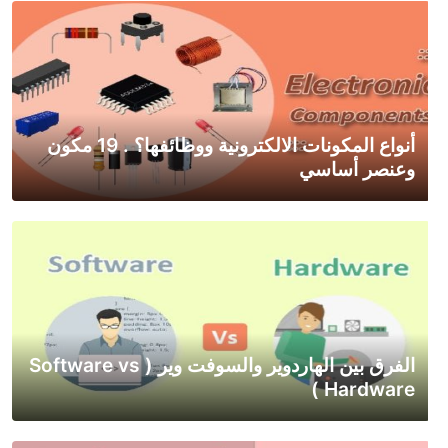
أنواع المكونات الالكترونية ووظائفها؟ . 19 مكون
وعنصر أساسي
الفرق بين الهاردوير والسوفت وير ( Software vs
Hardware )