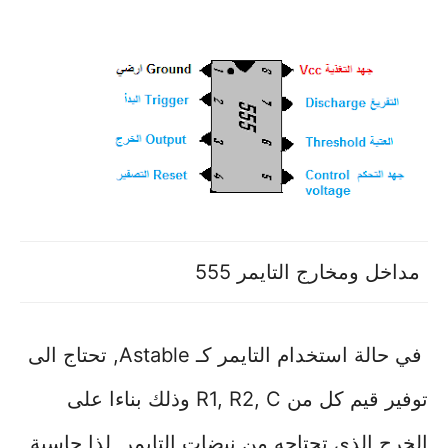
مداخل ومخارج التايمر 555
في حالة استخدام التايمر كـ Astable, تحتاج الى
توفير قيم كل من R1, R2, C وذلك بناءا على
الخرج الذي تحتاجه من نبضات التايمر, لذا حاسبة