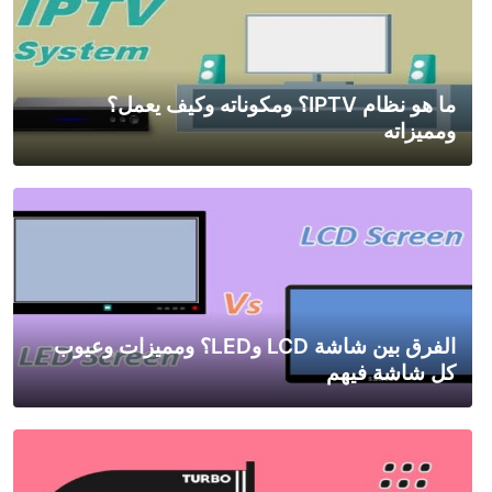
ما هو نظام IPTV؟ ومكوناته وكيف يعمل؟
ومميزاته
الفرق بين شاشة LCD وLED؟ ومميزات وعيوب
كل شاشة فيهم