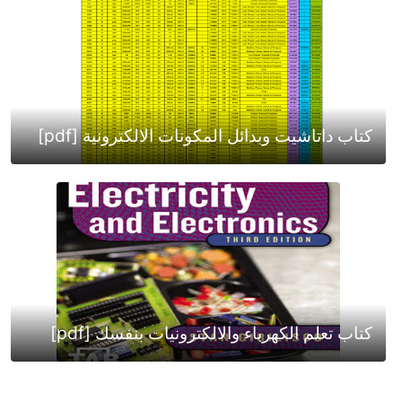
كتاب داتاشيت وبدائل المكونات الالكترونية [pdf]
كتاب تعلم الكهرباء والالكترونيات بنفسك [pdf]