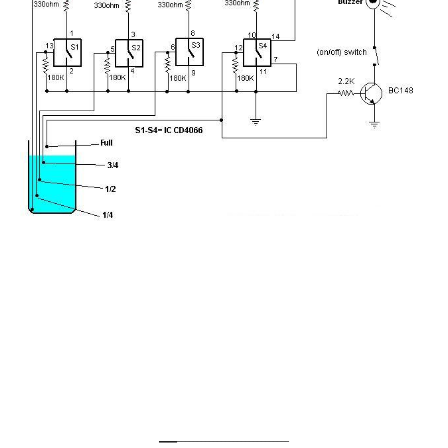
__
____________________________