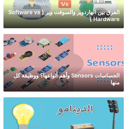
الفرق بين الهاردوير والسوفت وير ( Software vs
Hardware )
الحساسات Sensors وأهم أنواعها؟ ووظيفة كل
منها