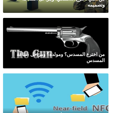
وتصميمه
من اخترع المسدس؟ ومولده؟ ومراحل صناعة
المسدس