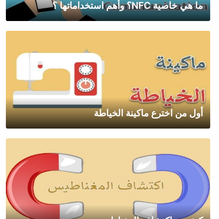
ما هي خاصية NFC؟ وأهم استخداماتها ؟
أول من اخترع ماكينة الخياطة