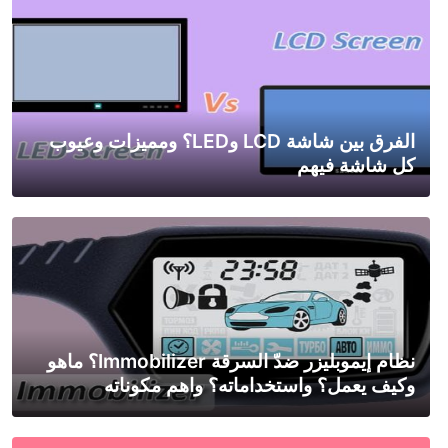
الفرق بين شاشة LCD وLED؟ ومميزات وعيوب
كل شاشة فيهم
نظام إيموبليزر ضدّ السرقة Immobilizer؟ ماهو
وكيف يعمل؟ واستخداماته؟ واهم مكوناته