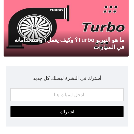
ما هو التيربو Turbo؟ وكيف يعمل؟ واستخداماته
في السيارات
أشترك في النشرة ليصلك كل جديد
اشتراك