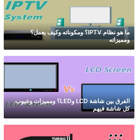
ما هو نظام IPTV؟ ومكوناته وكيف يعمل؟
ومميزاته
الفرق بين شاشة LCD وLED؟ ومميزات وعيوب
كل شاشة فيهم