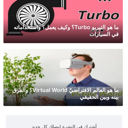
ما هو التيربو Turbo؟ وكيف يعمل؟ واستخداماته
في السيارات
ما هو العالم الافتراضيّ Virtual World؟ والفرق
بينه وبين الحقيقي
أشترك في النشرة ليصلك كل جديد