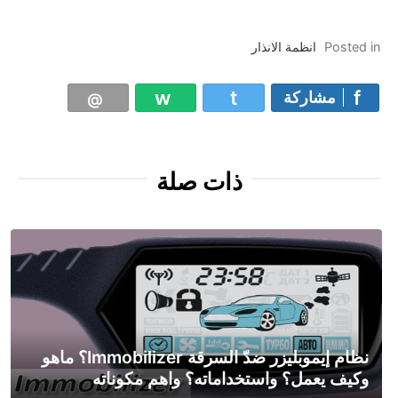
Posted in
انظمة الانذار
مشاركة
ذات صلة
نظام إيموبليزر ضدّ السرقة Immobilizer؟ ماهو
وكيف يعمل؟ واستخداماته؟ واهم مكوناته